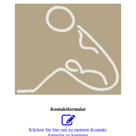
Kontaktformular
Klicken Sie hier um zu meinem Kon­takt­
for­mu­lar zu kommen